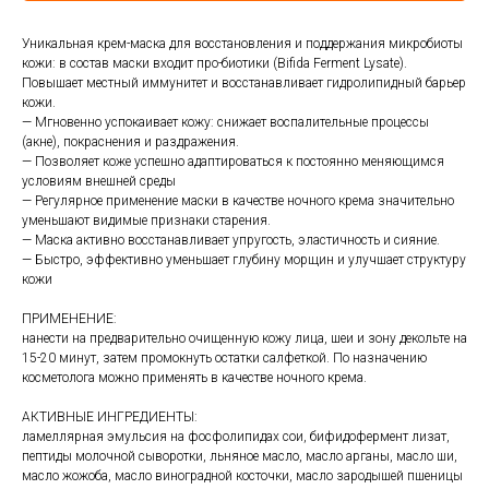
Уникальная крем-маска для восстановления и поддержания микробиоты
кожи: в состав маски входит про-биотики (Bifida Ferment Lysate).
Повышает местный иммунитет и восстанавливает гидролипидный барьер
кожи.
— Мгновенно успокаивает кожу: снижает воспалительные процессы
(акне), покраснения и раздражения.
— Позволяет коже успешно адаптироваться к постоянно меняющимся
условиям внешней среды
— Регулярное применение маски в качестве ночного крема значительно
уменьшают видимые признаки старения.
— Маска активно восстанавливает упругость, эластичность и сияние.
— Быстро, эффективно уменьшает глубину морщин и улучшает структуру
кожи
ПРИМЕНЕНИЕ:
нанести на предварительно очищенную кожу лица, шеи и зону декольте на
15-20 минут, затем промокнуть остатки салфеткой. По назначению
косметолога можно применять в качестве ночного крема.
АКТИВНЫЕ ИНГРЕДИЕНТЫ:
ламеллярная эмульсия на фосфолипидах сои, бифидофермент лизат,
пептиды молочной сыворотки, льняное масло, масло арганы, масло ши,
масло жожоба, масло виноградной косточки, масло зародышей пшеницы