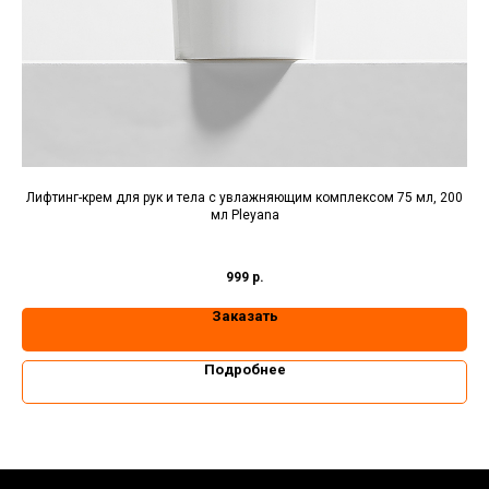
ana
Лифтинг-крем для рук и тела с увлажняющим комплексом 75 мл, 200
Де
мл Pleyana
999
р.
Заказать
Подробнее