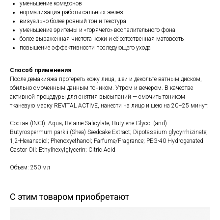
уменьшение комедонов
нормализация работы сальных желёз
визуально более ровный тон и текстура
уменьшение эритемы и «горячего» воспалительного фона
более выраженная чистота кожи и её естественная матовость
повышение эффективности последующего ухода
Способ применения
После демакияжа протереть кожу лица, шеи и декольте ватным диском,
обильно смоченным данным тоником. Утром и вечером. В качестве
активной процедуры для снятия высыпаний — смочить тоником
тканевую маску REVITAL ACTIVE, нанести на лицо и шею на 20–25 минут.
Состав (INCI): Aqua; Betaine Salicylate; Butylene Glycol (and)
Butyrospermum parkii (Shea) Seedcake Extract; Dipotassium glycyrrhizinate;
1,2-Hexanediol; Phenoxyethanol; Parfume/Fragrance; PEG-40 Hydrogenated
Castor Oil; Ethylhexylglycerin; Citric Acid
Объем: 250 мл
С этим товаром приобретают