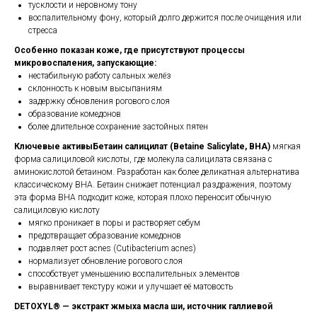
тусклости и неровному тону
воспалительному фону, который долго держится после очищения или
стресса
Особенно показан коже, где присутствуют процессы
микровоспаления, запускающие:
нестабильную работу сальных желёз
склонность к новым высыпаниям
задержку обновления рогового слоя
образование комедонов
более длительное сохранение застойных пятен
Ключевые активыБетаин салицилат (Betaine Salicylate, BHA)
мягкая
форма салициловой кислоты, где молекула салицилата связана с
аминокислотой бетаином. Разработан как более деликатная альтернатива
классическому BHA. Бетаин снижает потенциал раздражения, поэтому
эта форма BHA подходит коже, которая плохо переносит обычную
салициловую кислоту
мягко проникает в поры и растворяет себум
предотвращает образование комедонов
подавляет рост acnes (Cutibacterium acnes)
нормализует обновление рогового слоя
способствует уменьшению воспалительных элементов
выравнивает текстуру кожи и улучшает её матовость
DETOXYL® — экстракт жмыха масла ши, источник галлиевой