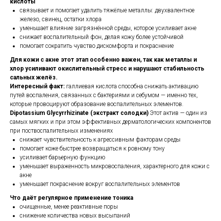
кислоты
связывает и помогает удалить тяжёлые металлы: двухвалентное
железо, свинец, остатки хлора
уменьшает влияние загрязнённой среды, которое усиливает акне
снижает воспалительный фон, делая кожу более устойчивой
помогает сократить чувство дискомфорта и покраснение
Для кожи с акне этот этап особенно важен, так как металлы и
хлор усиливают окислительный стресс и нарушают стабильность
сальных желёз.
Интересный факт:
галлиевая кислота способна снижать активацию
путей воспаления, связанных с бактериями и себумом — именно тех,
которые провоцируют образование воспалительных элементов.
Dipotassium Glycyrrhizinate (экстракт солодки)
Этот актив — один из
самых мягких и при этом эффективных дерматологических компонентов
при поствоспалительных изменениях
снижает чувствительность к агрессивным факторам среды
помогает коже быстрее возвращаться к ровному тону
усиливает барьерную функцию
уменьшает выраженность микровоспаления, характерного для кожи с
акне
уменьшает покраснение вокруг воспалительных элементов
Что даёт регулярное применение тоника
очищенные, менее реактивные поры
снижение количества новых высыпаний