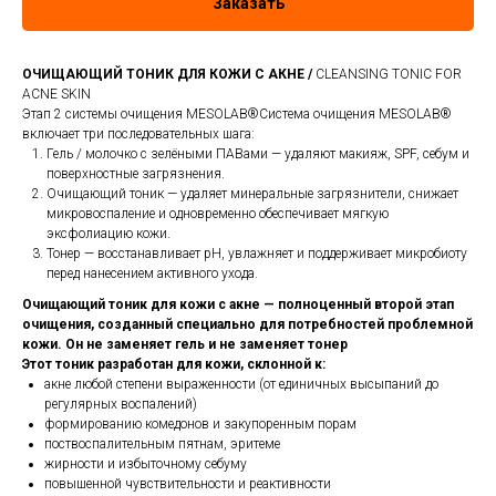
Заказать
ОЧИЩАЮЩИЙ ТОНИК ДЛЯ КОЖИ С АКНЕ /
CLEANSING TONIC FOR
ACNE SKIN
Этап 2 системы очищения MESOLAB®Система очищения MESOLAB®
включает три последовательных шага:
Гель / молочко с зелёными ПАВами — удаляют макияж, SPF, себум и
поверхностные загрязнения.
Очищающий тоник — удаляет минеральные загрязнители, снижает
микровоспаление и одновременно обеспечивает мягкую
эксфолиацию кожи.
Тонер — восстанавливает pH, увлажняет и поддерживает микробиоту
перед нанесением активного ухода.
Очищающий тоник для кожи с акне — полноценный второй этап
очищения, созданный специально для потребностей проблемной
кожи. Он не заменяет гель и не заменяет тонер
Этот тоник разработан для кожи, склонной к:
акне любой степени выраженности (от единичных высыпаний до
регулярных воспалений)
формированию комедонов и закупоренным порам
поствоспалительным пятнам, эритеме
жирности и избыточному себуму
повышенной чувствительности и реактивности