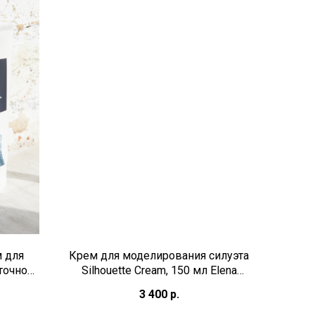
 для
Крем для моделирования силуэта
точном
Silhouette Cream, 150 мл Elena
y Shape
Franse
3 400
р.
SION