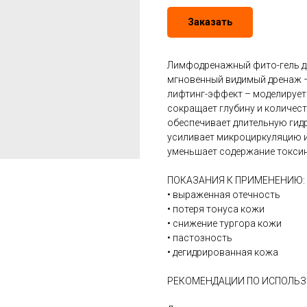
Заказать
Лимфодренажный фито-гель д
мгновенный видимый дренаж –
лифтинг-эффект – моделирует 
сокращает глубину и количес
обеспечивает длительную гид
усиливает микроциркуляцию и
уменьшает содержание токсин
ПОКАЗАНИЯ К ПРИМЕНЕНИЮ:
• выраженная отечность
• потеря тонуса кожи
• снижение тургора кожи
• пастозность
• дегидрированная кожа
РЕКОМЕНДАЦИИ ПО ИСПОЛЬ