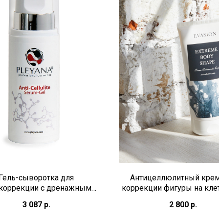
Гель-сыворотка для
Антицеллюлитный крем
коррекции с дренажным
коррекции фигуры на кле
плексом 150 мл Pleyana
уровне 200 мл Extreme Bod
3 087
р.
2 800
р.
Anti-cellulite cream EVA