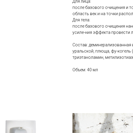
Для лица:
после базового очищения и т
область век и на точки расп
Для тела:
после базового очищения нан
усиле-ния эффекта провести 
Состав: деминерализованная 
уральской, плюща, фу-когель 
триэтаноламин, метилизотиаз
Объем: 40 мл