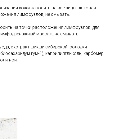
онизации кожи наносить на всё лицо, включая
оложения лимфоузлов, не смывать.
осить на точки расположения лимфоузлов, для
лимфодренажный массаж, не смывать.
вода, экстракт шикши сибирской, солодки
(биосахаридум гум-1), каприлилгликоль, карбомер,
оли-нон.