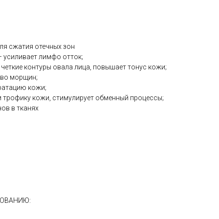
ля сжатия отечных зон
 усиливает лимфо отток;
четкие контуры овала лица, повышает тонус кожи;
тво морщин;
ратацию кожи;
 трофику кожи, стимулирует обменный процессы;
ов в тканях
ЗОВАНИЮ: