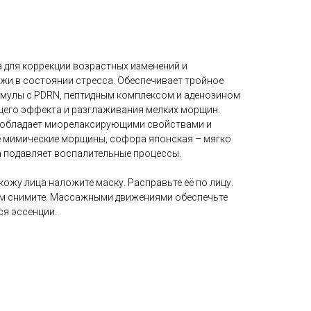
для коррекции возрастных изменений и
ожи в состоянии стресса. Обеспечивает тройное
мулы с PDRN, пептидным комплексом и аденозином
его эффекта и разглаживания мелких морщин.
й обладает миорелаксирующими свойствами и
е мимические морщины, софора японская – мягко
а подавляет воспалительные процессы.
жу лица наложите маску. Расправьте её по лицу.
тем снимите. Массажными движениями обеспечьте
я эссенции.