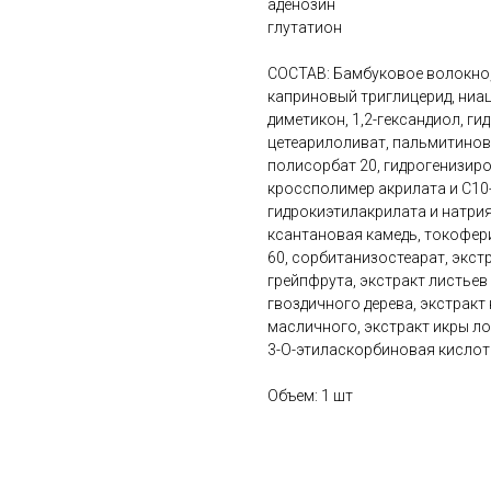
аденозин
глутатион
СОСТАВ: Бамбуковое волокно,
каприновый триглицерид, ниац
диметикон, 1,2-гександиол, г
цетеарилоливат, пальмитинов
полисорбат 20, гидрогенизиро
кроссполимер акрилата и С10
гидрокиэтилакрилата и натрия
ксантановая камедь, токофери
60, сорбитанизостеарат, экст
грейпфрута, экстракт листьев
гвоздичного дерева, экстракт
масличного, экстракт икры ло
3-О-этиласкорбиновая кислота
Объем: 1 шт