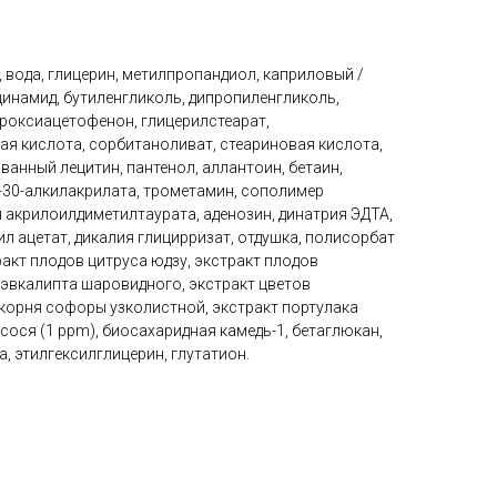
 вода, глицерин, метилпропандиол, каприловый /
инамид, бутиленгликоль, дипропиленгликоль,
идроксиацетофенон, глицерилстеарат,
ая кислота, сорбитаноливат, стеариновая кислота,
ванный лецитин, пантенол, аллантоин, бетаин,
-30-алкилакрилата, трометамин, сополимер
 акрилоилдиметилтаурата, аденозин, динатрия ЭДТА,
л ацетат, дикалия глицирризат, отдушка, полисорбат
ракт плодов цитруса юдзу, экстракт плодов
 эвкалипта шаровидного, экстракт цветов
 корня софоры узколистной, экстракт портулака
сося (1 ppm), биосахаридная камедь-1, бетаглюкан,
, этилгексилглицерин, глутатион.