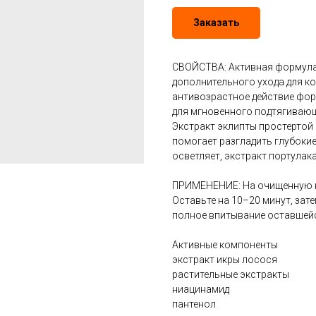
Заказать
СВОЙСТВА: Активная формула 
дополнительного ухода для к
антивозрастное действие фор
для мгновенного подтягивающ
Экстракт эклипты простерто
помогает разгладить глубоки
осветляет, экстракт портулак
ПРИМЕНЕНИЕ: На очищенную ко
Оставьте на 10–20 минут, за
полное впитывание оставшейс
Активные компоненты
экстракт икры лосося
растительные экстракты
ниацинамид
пантенол